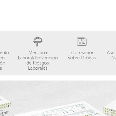
ento
Medicina
Información
Ase
 en
Laboral/Prevención
sobre Drogas
Nu
ión
de Riesgos
ia
Laborales