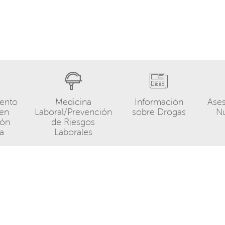
ento
Medicina
Información
Ase
 en
Laboral/Prevención
sobre Drogas
Nu
ión
de Riesgos
ia
Laborales